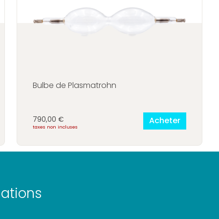
Découvrez CDS GEN®
Access
rez
rohn®
Accessoires CDS
GEN®
ires
rohn®
Bulbe de Plasmatrohn
790,00
€
Acheter
taxes non incluses
mations