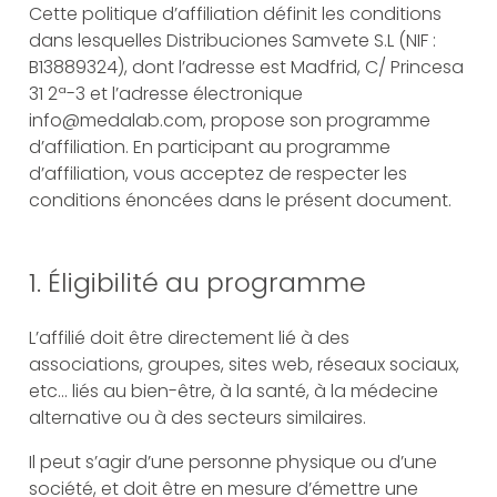
Cette politique d’affiliation définit les conditions
dans lesquelles Distribuciones Samvete S.L (NIF :
B13889324), dont l’adresse est Madfrid, C/ Princesa
31 2ª-3 et l’adresse électronique
Acheter CDS GEN®
Acheter Mara®
info@medalab.com, propose son programme
d’affiliation. En participant au programme
Découvrez CDS GEN®
Accessoires Mara®
d’affiliation, vous acceptez de respecter les
conditions énoncées dans le présent document.
Accessoires CDS GEN®
1. Éligibilité au programme
®
L’affilié doit être directement lié à des
associations, groupes, sites web, réseaux sociaux,
etc… liés au bien-être, à la santé, à la médecine
alternative ou à des secteurs similaires.
Il peut s’agir d’une personne physique ou d’une
société, et doit être en mesure d’émettre une