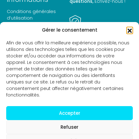
questions,
Écrivez-nous !
Conditions générales
d’utilisation
Avis juridique
Gérer le consentement
Politique de confidentialité
Politique en matière de
Paiement sécurisé
Afin de vous offrir la meilleure expérience possible, nous
cookies
Paye de manière sécurisée
utilisons des technologies telles que les cookies pour
Déclaration d’accessibilité
et cryptée.
stocker et/ou accéder aux informations de votre
appareil. Le consentement à ces technologies nous
permet de traiter des données telles que le
comportement de navigation ou des identifiants
uniques sur ce site. Le refus ou le retrait du
consentement peut affecter négativement certaines
fonctionnalités.
Accepter
Financé par l'Union
Tous droits réservés -
Refuser
européenne –
Distribuciones
Samvete S.L 2025
NextGenerationEU