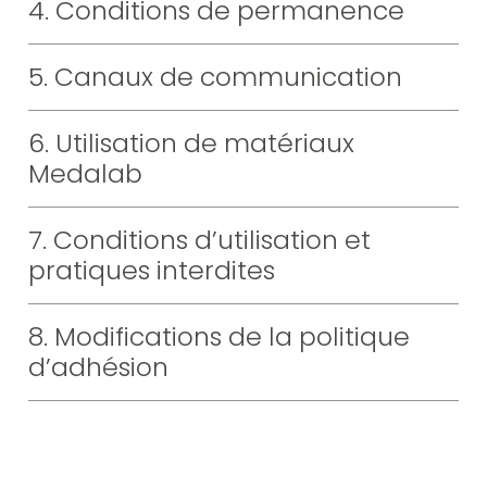
ES
EN
DE
IT
PT
4. Conditions de permanence
NOUVEAU
5. Canaux de communication
Acheter Biotrohn®
Acheter Plasmatrohn®
6. Utilisation de matériaux
Découvrez Biotrohn®
Découvrez Plasmatrohn®
Medalab
Accessoires Biotrohn®
Accessoires Plasmatrohn®
7. Conditions d’utilisation et
pratiques interdites
®
8. Modifications de la politique
d’adhésion