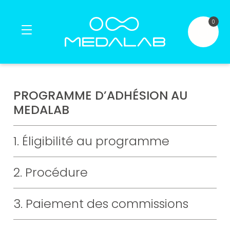
0
Accueil
PROGRAMME D’ADHÉSION AU
MEDALAB
Produits
1. Éligibilité au programme
®
®
Contact
2. Procédure
Mon compte
3. Paiement des commissions
FR