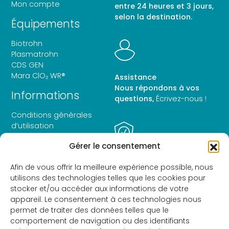
Mon compte
entre 24 heures et 3 jours,
selon la destination.
Équipements
Biotrohn
Plasmatrohn
CDS GEN
Mara ClO₂ WR®
Assistance
Nous répondons à vos
Informations
questions,
Écrivez-nous !
Conditions générales
d’utilisation
Avis juridique
Gérer le consentement
Politique de confidentialité
Politique en matière de
Paiement sécurisé
Afin de vous offrir la meilleure expérience possible, nous
cookies
Paye de manière sécurisée
utilisons des technologies telles que les cookies pour
Déclaration d’accessibilité
et cryptée.
stocker et/ou accéder aux informations de votre
appareil. Le consentement à ces technologies nous
permet de traiter des données telles que le
comportement de navigation ou des identifiants