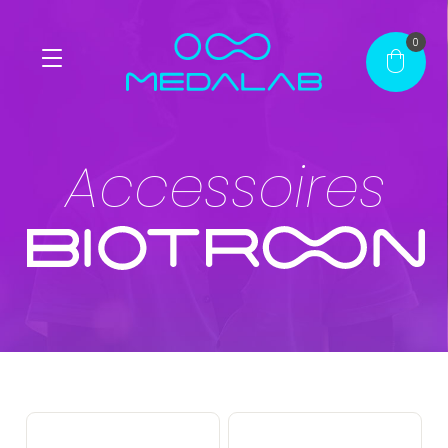
0
Accueil
Accessoires
Produits
®
®
Contact
Mon compte
FR