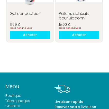
Gel conducteur
Patchs adhésifs
pour Biotrohn
Tous les produits
11,99
€
15,00
€
taxes non incluses
taxes non incluses
Acheter
Acheter
Menu
Boutique
Témoignages
Livraison rapide
Contact
Recevez votre livraison